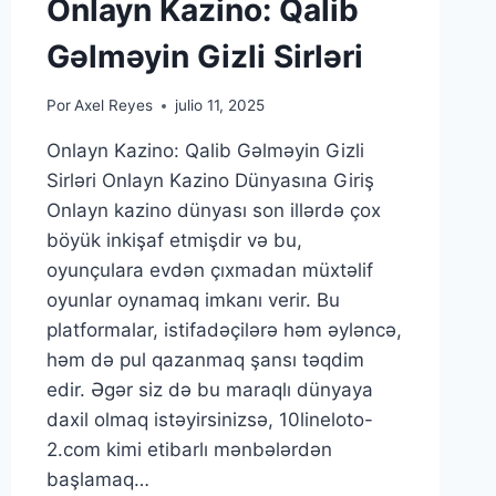
Onlayn Kazino: Qalib
Gəlməyin Gizli Sirləri
Por
Axel Reyes
julio 11, 2025
Onlayn Kazino: Qalib Gəlməyin Gizli
Sirləri Onlayn Kazino Dünyasına Giriş
Onlayn kazino dünyası son illərdə çox
böyük inkişaf etmişdir və bu,
oyunçulara evdən çıxmadan müxtəlif
oyunlar oynamaq imkanı verir. Bu
platformalar, istifadəçilərə həm əyləncə,
həm də pul qazanmaq şansı təqdim
edir. Əgər siz də bu maraqlı dünyaya
daxil olmaq istəyirsinizsə, 10lineloto-
2.com kimi etibarlı mənbələrdən
başlamaq…