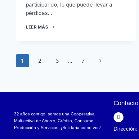
participando, lo que puede llevar a
pérdidas…
LEER MÁS
1
2
3
…
7
Contacto
32 años contigo, somos una Cooperativa
Multiactiva de Ahorro, Crédito, Consumo,
Producción y Servicios. ¡Solidaria como vos!
Dirección: