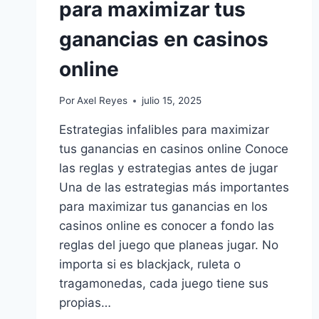
para maximizar tus
ganancias en casinos
online
Por
Axel Reyes
julio 15, 2025
Estrategias infalibles para maximizar
tus ganancias en casinos online Conoce
las reglas y estrategias antes de jugar
Una de las estrategias más importantes
para maximizar tus ganancias en los
casinos online es conocer a fondo las
reglas del juego que planeas jugar. No
importa si es blackjack, ruleta o
tragamonedas, cada juego tiene sus
propias…