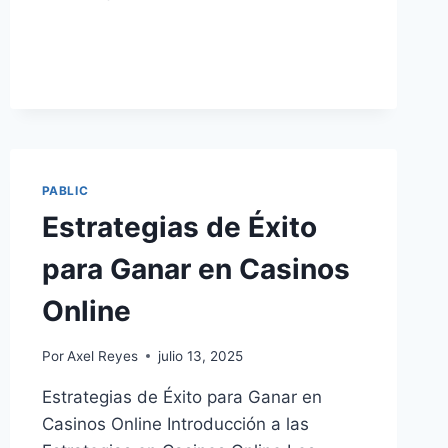
PABLIC
Estrategias de Éxito
para Ganar en Casinos
Online
Por
Axel Reyes
julio 13, 2025
Estrategias de Éxito para Ganar en
Casinos Online Introducción a las