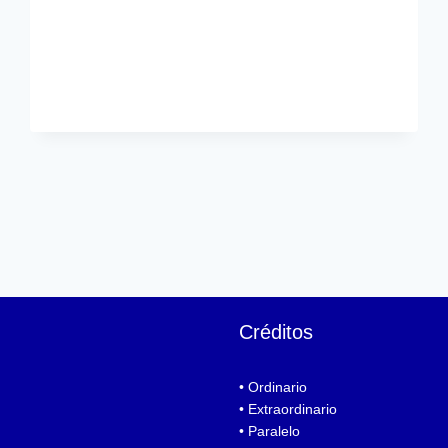
Créditos
• Ordinario
• Extraordinario
• Paralelo