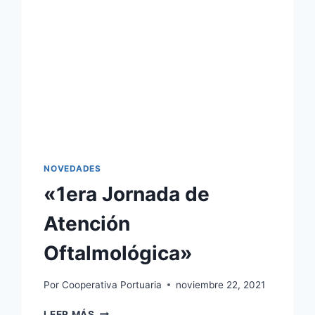
NOVEDADES
«1era Jornada de
Atención
Oftalmológica»
Por
Cooperativa Portuaria
noviembre 22, 2021
LEER MÁS