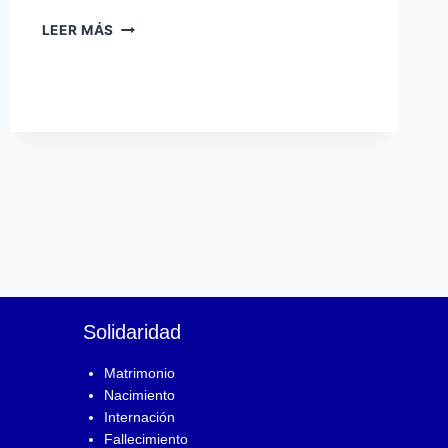
LEER MÁS
Solidaridad
Matrimonio
Nacimiento
Internación
Fallecimiento