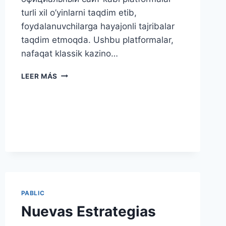
turli xil o’yinlarni taqdim etib,
foydalanuvchilarga hayajonli tajribalar
taqdim etmoqda. Ushbu platformalar,
nafaqat klassik kazino…
LEER MÁS
PABLIC
Nuevas Estrategias