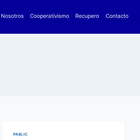
 Nosotros
Cooperativismo
Recupero
Contacto
PABLIC